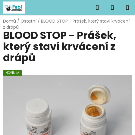
Přejít
Hledat
NÁKUP
na
obsah
KOŠÍK
Domů
/
Ostatní
/
BLOOD STOP - Prášek, který staví krvácení
z drápů
BLOOD STOP - Prášek,
který staví krvácení z
drápů
NOVINKA