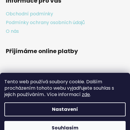
Informace pro vás
Obchodní podmínky
Podmínky ochrany osobních údajů
O nás
Přijímáme online platby
Tento web používá soubory cookie. Dalším
Facebook
procházením tohoto webu vyjadřujete souhlas s
jejich používáním.. Více informací
zde
.
Nastavení
Vytvořil Shoptet
Souhlasím
Copyright 2026
FABI - ANIMAL COSMETIC
.