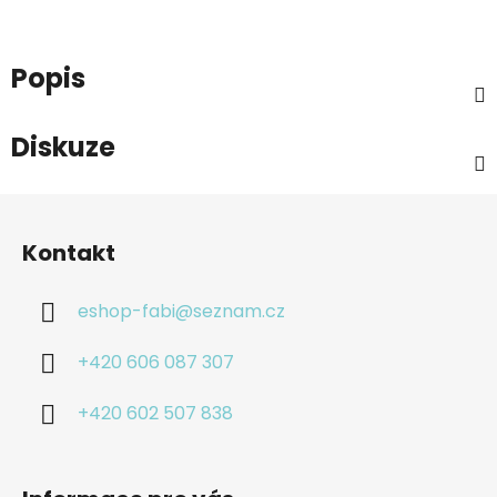
Popis
Diskuze
Z
á
Kontakt
p
a
eshop-fabi
@
seznam.cz
t
í
+420 606 087 307
+420 602 507 838