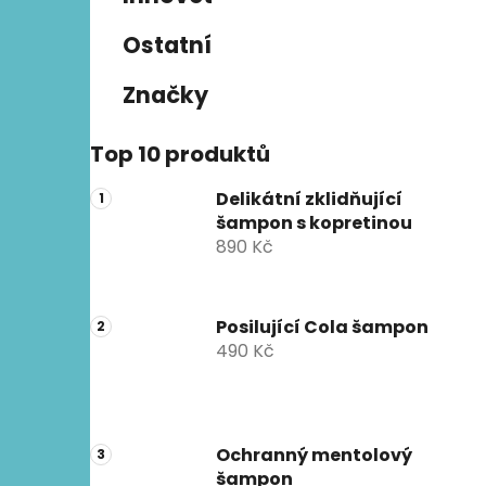
n
e
n
Ostatní
í
p
Značky
a
n
Top 10 produktů
e
l
Delikátní zklidňující
šampon s kopretinou
890 Kč
Posilující Cola šampon
490 Kč
Ochranný mentolový
šampon