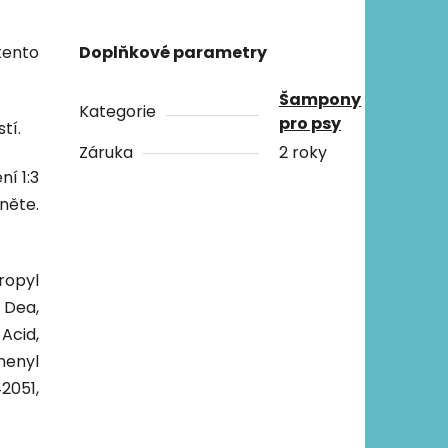
tento
Doplňkové parametry
Šampony
Kategorie
pro psy
stí.
Záruka
2 roky
í 1:3
něte.
ropyl
 Dea,
Acid,
henyl
42051,