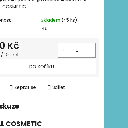
L COSMETIC.
pnost
Skladem
(>5 ks)
46
0 Kč
 cena:
 / 100 ml
DO KOŠÍKU
Zeptat se
Sdílet
skuze
AL COSMETIC