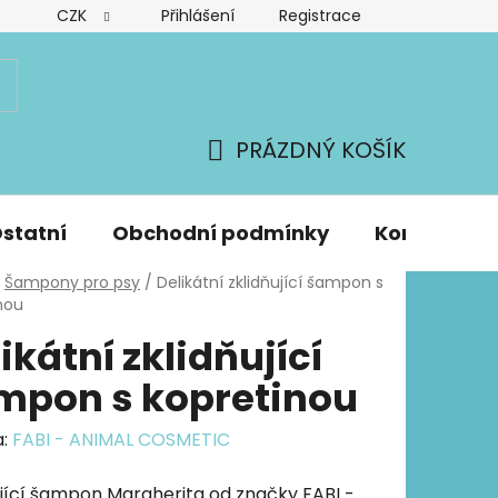
CZK
Přihlášení
Registrace
PRÁZDNÝ KOŠÍK
NÁKUPNÍ
KOŠÍK
statní
Obchodní podmínky
Kontakty
Šampony pro psy
/
Delikátní zklidňující šampon s
nou
ikátní zklidňující
mpon s kopretinou
a:
FABI - ANIMAL COSMETIC
ující šampon Margherita od značky FABI -