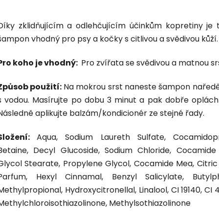
Díky zklidňujícím a odlehčujícím účinkům kopretiny je 
šampon vhodný pro psy a kočky s citlivou a svědivou kůží.
Pro koho je vhodný:
Pro zvířata se svědivou a matnou sr
Způsob použití:
Na mokrou srst naneste šampon naředěn
s vodou. Masírujte po dobu 3 minut a pak dobře oplách
Následně aplikujte balzám/kondicionér ze stejné řady.
Složení:
Aqua, Sodium Laureth Sulfate, Cocamidop
Betaine, Decyl Glucoside, Sodium Chloride, Cocamide
Glycol Stearate, Propylene Glycol, Cocamide Mea, Citric 
Parfum, Hexyl Cinnamal, Benzyl Salicylate, Butylp
Methylpropional, Hydroxycitronellal, Linalool, CI 19140, CI 
Methylchloroisothiazolinone, Methylsothiazolinone