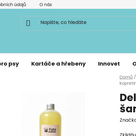
bních údajů
O nás
pro psy
Kartáče a hřebeny
Innovet
O
Domů
/
kopreti
Del
ša
Značk
Zklidň