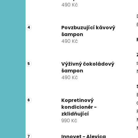
490 Kč
Povzbuzující kávový
šampon
490 Kč
Výživný čokoládový
šampon
490 Kč
Kopretinový
kondicionér -
zklidňující
990 Kč
Innovet - Alevica