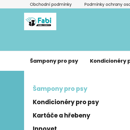
Přejít
Obchodní podmínky
Podmínky ochrany oso
na
obsah
Šampony pro psy
Kondicionéry 
P
K
Přeskočit
Šampony pro psy
a
kategorie
o
t
s
Kondicionéry pro psy
e
t
g
r
Kartáče a hřebeny
o
a
r
Innovet
i