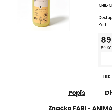
ANIMA
Dostu
Kód:
89
Měrná
89 Kč
Tisk
Popis
Di
Značka
FABI - ANIM