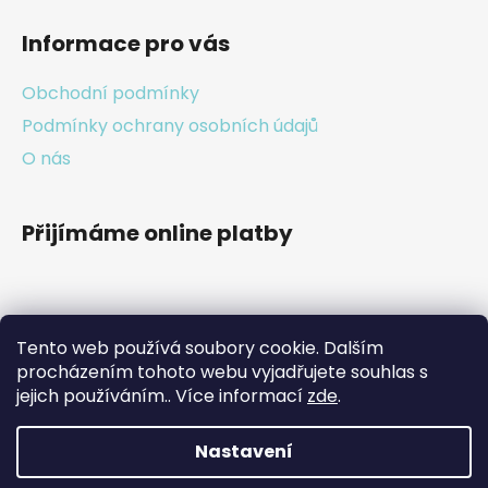
i
s
Informace pro vás
u
Obchodní podmínky
Podmínky ochrany osobních údajů
O nás
Přijímáme online platby
Tento web používá soubory cookie. Dalším
Facebook
procházením tohoto webu vyjadřujete souhlas s
jejich používáním.. Více informací
zde
.
Nastavení