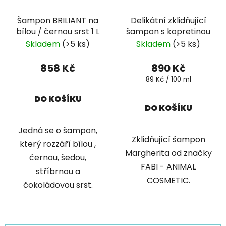
Šampon BRILIANT na
Delikátní zklidňující
bílou / černou srst 1 L
šampon s kopretinou
Skladem
(>5 ks)
Skladem
(>5 ks)
858 Kč
890 Kč
Měrná
89 Kč / 100 ml
cena:
DO KOŠÍKU
DO KOŠÍKU
Jedná se o šampon,
Zklidňující šampon
který rozzáří bílou ,
Margherita od značky
černou, šedou,
FABI - ANIMAL
stříbrnou a
COSMETIC.
čokoládovou srst.