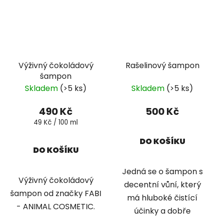
Výživný čokoládový
Rašelinový šampon
šampon
Skladem
(>5 ks)
Skladem
(>5 ks)
490 Kč
500 Kč
Měrná
49 Kč / 100 ml
cena:
DO KOŠÍKU
DO KOŠÍKU
Jedná se o šampon s
Výživný čokoládový
decentní vůní, který
šampon od značky FABI
má hluboké čistící
- ANIMAL COSMETIC.
účinky a dobře