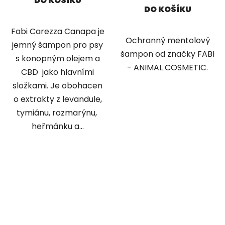
DO KOŠÍKU
DO KOŠÍKU
Fabi Carezza Canapa je
Ochranný mentolový
jemný šampon pro psy
šampon od značky FABI
s konopným olejem a
- ANIMAL COSMETIC.
CBD jako hlavními
složkami. Je obohacen
o extrakty z levandule,
tymiánu, rozmarýnu,
heřmánku a...