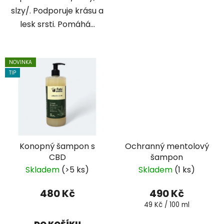
slzy/. Podporuje krásu a
lesk srsti. Pomáhá...
NOVINKA
TIP
Konopný šampon s
Ochranný mentolový
CBD
šampon
Skladem
(>5 ks)
Skladem
(1 ks)
480 Kč
490 Kč
Měrná
49 Kč / 100 ml
cena: