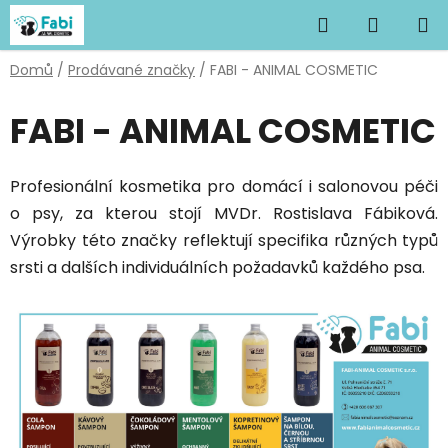
Přejít
Hledat
NÁKUP
na
obsah
KOŠÍK
Domů
/
Prodávané značky
/
FABI - ANIMAL COSMETIC
FABI - ANIMAL COSMETIC
Profesionální kosmetika pro domácí i salonovou péči
o psy, za kterou stojí MVDr. Rostislava Fábiková.
Výrobky této značky reflektují specifika různých typů
srsti a dalších individuálních požadavků každého psa.