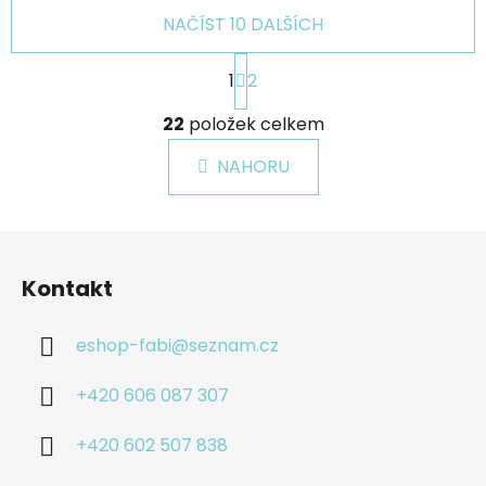
NAČÍST 10 DALŠÍCH
S
1
2
t
r
O
á
22
položek celkem
v
n
l
k
NAHORU
á
o
d
v
a
á
Z
c
n
á
í
í
Kontakt
p
p
r
a
v
eshop-fabi
@
seznam.cz
t
k
í
y
+420 606 087 307
v
ý
+420 602 507 838
p