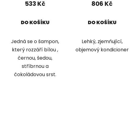
533 Kč
806 Kč
DO KOŠÍKU
DO KOŠÍKU
Jedná se o šampon,
Lehký, zjemňující,
který rozzáří bílou ,
objemový kondicioner
černou, šedou,
stříbrnou a
čokoládovou srst.