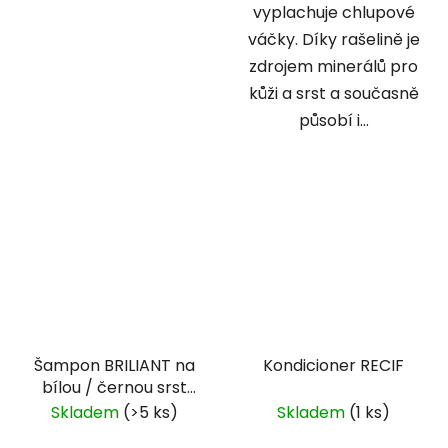
vyplachuje chlupové
váčky. Díky rašelině je
zdrojem minerálů pro
kůži a srst a současně
působí i...
Šampon BRILIANT na
Kondicioner RECIF
bílou / černou srst
500 ml
Skladem
(>5 ks)
Skladem
(1 ks)