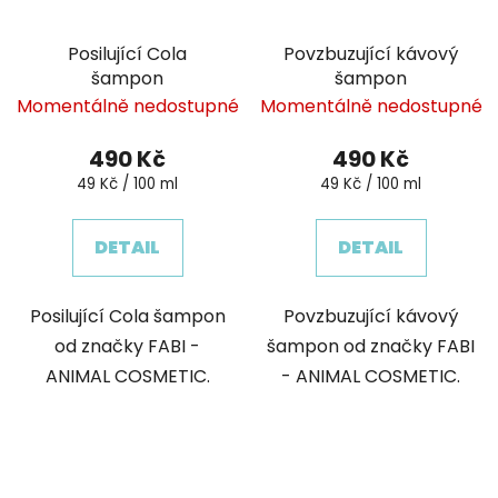
Posilující Cola
Povzbuzující kávový
šampon
šampon
Momentálně nedostupné
Momentálně nedostupné
490 Kč
490 Kč
Měrná
Měrná
49 Kč / 100 ml
49 Kč / 100 ml
cena:
cena:
DETAIL
DETAIL
Posilující Cola šampon
Povzbuzující kávový
od značky FABI -
šampon od značky FABI
ANIMAL COSMETIC.
- ANIMAL COSMETIC.