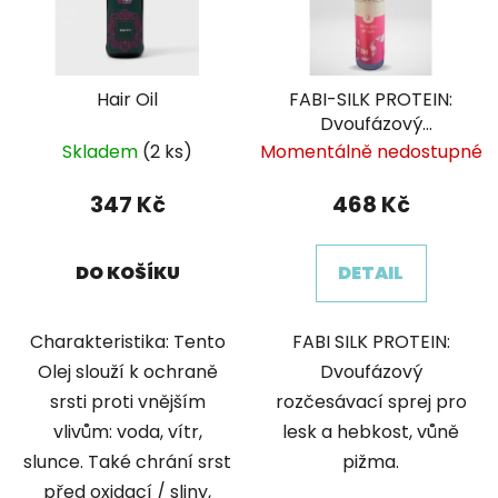
s
r
p
o
r
d
Hair Oil
FABI-SILK PROTEIN:
o
u
Dvoufázový
d
k
rozčesávací sprej
Skladem
(2 ks)
Momentálně nedostupné
u
t
k
ů
347 Kč
468 Kč
t
ů
DO KOŠÍKU
DETAIL
Charakteristika: Tento
FABI SILK PROTEIN:
Olej slouží k ochraně
Dvoufázový
srsti proti vnějším
rozčesávací sprej pro
vlivům: voda, vítr,
lesk a hebkost, vůně
slunce. Také chrání srst
pižma.
před oxidací / sliny,