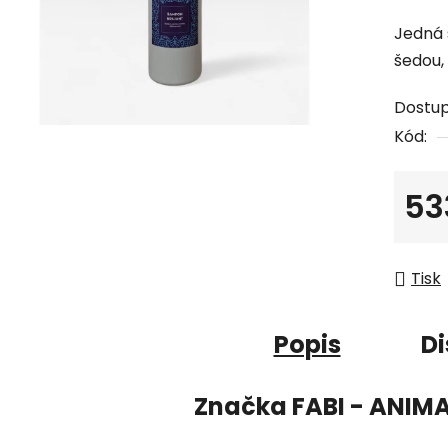
Jedná 
šedou,
Dostu
Kód:
53
Měrná
Tisk
Popis
Di
Značka
FABI - ANIM