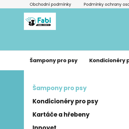
Přejít
Obchodní podmínky
Podmínky ochrany oso
na
obsah
Šampony pro psy
Kondicionéry 
P
K
Přeskočit
Šampony pro psy
a
kategorie
o
t
s
Kondicionéry pro psy
e
t
g
r
Kartáče a hřebeny
o
a
r
Innovet
i