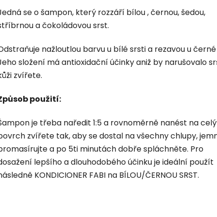
Jedná se o šampon, který rozzáří bílou , černou, šedou,
stříbrnou a čokoládovou srst.
Odstraňuje nažloutlou barvu u bílé srsti a rezavou u černé 
Jeho složení má antioxidační účinky aniž by narušovalo sr
kůži zvířete.
Způsob použití:
Šampon je třeba naředit 1:5 a rovnoměrně nanést na celý
povrch zvířete tak, aby se dostal na všechny chlupy, jem
promasírujte a po 5ti minutách dobře spláchněte. Pro
dosažení lepšího a dlouhodobého účinku je ideální použít
následně KONDICIONER FABI na BÍLOU/ČERNOU SRST.