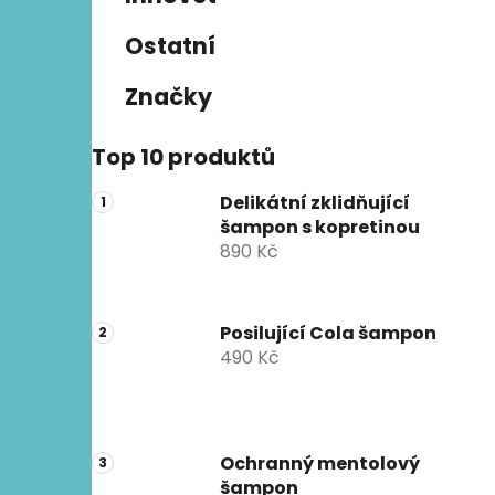
n
e
n
Ostatní
í
p
Značky
a
n
Top 10 produktů
e
l
Delikátní zklidňující
šampon s kopretinou
890 Kč
Posilující Cola šampon
490 Kč
Ochranný mentolový
šampon