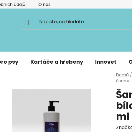
bních údajů
O nás
pro psy
Kartáče a hřebeny
Innovet
O
Domů
/
černou 
Ša
bíl
ml
Značk