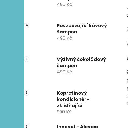
490 Kč
Povzbuzující kávový
šampon
490 Kč
Výživný čokoládový
šampon
490 Kč
Kopretinový
kondicionér -
zklidňující
990 Kč
Innovet - Alevica