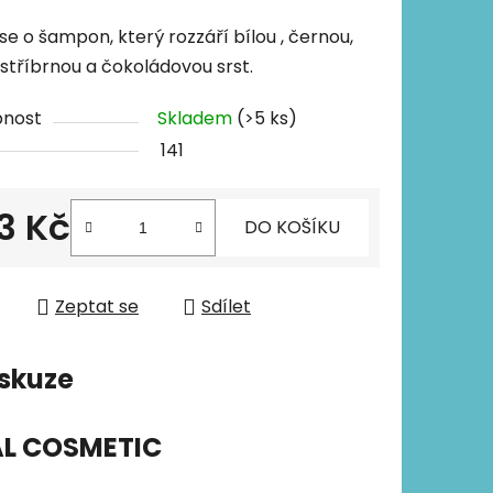
se o šampon, který rozzáří bílou , černou,
 stříbrnou a čokoládovou srst.
pnost
Skladem
(>5 ks)
141
3 Kč
DO KOŠÍKU
 cena:
Zeptat se
Sdílet
skuze
AL COSMETIC