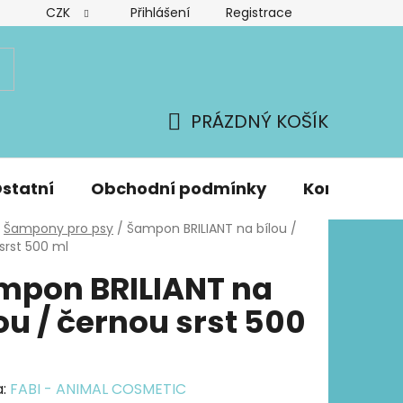
CZK
Přihlášení
Registrace
PRÁZDNÝ KOŠÍK
NÁKUPNÍ
KOŠÍK
statní
Obchodní podmínky
Kontakty
Šampony pro psy
/
Šampon BRILIANT na bílou /
srst 500 ml
mpon BRILIANT na
ou / černou srst 500
a:
FABI - ANIMAL COSMETIC