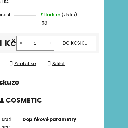
TIC.
pnost
Skladem
(>5 ks)
98
1 Kč
DO KOŠÍKU
 cena:
Zeptat se
Sdílet
skuze
AL COSMETIC
srsti
Doplňkové parametry
srst.