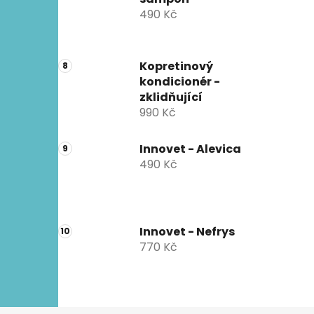
490 Kč
Kopretinový
kondicionér -
zklidňující
990 Kč
Innovet - Alevica
490 Kč
Innovet - Nefrys
770 Kč