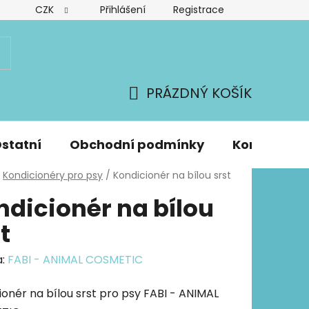
CZK
Přihlášení
Registrace
PRÁZDNÝ KOŠÍK
NÁKUPNÍ
KOŠÍK
statní
Obchodní podmínky
Kontakty
Kondicionéry pro psy
/
Kondicionér na bílou srst
ndicionér na bílou
t
a:
FABI - ANIMAL COSMETIC
ionér na bílou srst pro psy FABI - ANIMAL